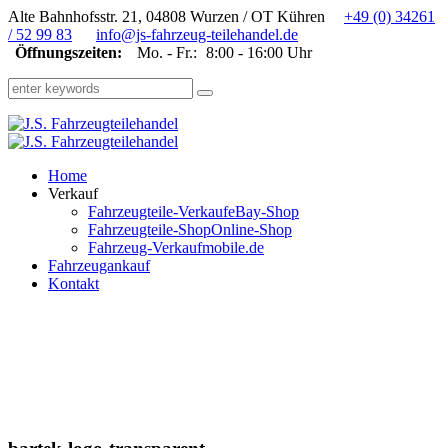
Alte Bahnhofsstr. 21, 04808 Wurzen / OT Kühren
+49 (0) 34261
/ 52 99 83
info@js-fahrzeug-teilehandel.de
Öffnungszeiten:
Mo. - Fr.:
8:00 - 16:00 Uhr
Home
Verkauf
Fahrzeugteile-Verkauf
eBay-Shop
Fahrzeugteile-Shop
Online-Shop
Fahrzeug-Verkauf
mobile.de
Fahrzeugankauf
Kontakt