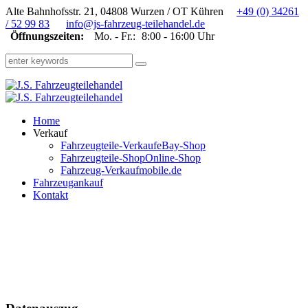
Alte Bahnhofsstr. 21, 04808 Wurzen / OT Kühren
+49 (0) 34261
/ 52 99 83
info@js-fahrzeug-teilehandel.de
Öffnungszeiten:
Mo. - Fr.:
8:00 - 16:00 Uhr
Home
Verkauf
Fahrzeugteile-Verkauf
eBay-Shop
Fahrzeugteile-Shop
Online-Shop
Fahrzeug-Verkauf
mobile.de
Fahrzeugankauf
Kontakt